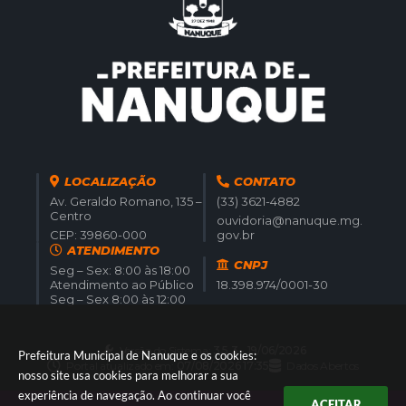
LOCALIZAÇÃO
CONTATO
Av. Geraldo Romano, 135 –
(33) 3621-4882
Centro
ouvidoria@nanuque.mg.
CEP: 39860-000
gov.br
ATENDIMENTO
CNPJ
Seg – Sex: 8:00 às 18:00
Atendimento ao Público
18.398.974/0001-30
Seg – Sex 8:00 às 12:00
Versão do Sistema:
3.5.3 - 19/06/2026
Prefeitura Municipal de Nanuque e os cookies:
Portal atualizado em:
07/08/2026 17:35
Dados Abertos
nosso site usa cookies para melhorar a sua
experiência de navegação. Ao continuar você
ACEITAR