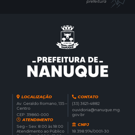
prefeitura
LOCALIZAÇÃO
CONTATO
Av. Geraldo Romano, 135 –
(33) 3621-4882
Centro
ouvidoria@nanuque.mg.
CEP: 39860-000
gov.br
ATENDIMENTO
CNPJ
Seg – Sex: 8:00 às 18:00
Atendimento ao Público
18.398.974/0001-30