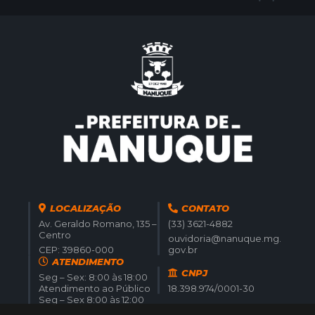
LOCALIZAÇÃO
CONTATO
Av. Geraldo Romano, 135 –
(33) 3621-4882
Centro
ouvidoria@nanuque.mg.
CEP: 39860-000
gov.br
ATENDIMENTO
CNPJ
Seg – Sex: 8:00 às 18:00
Atendimento ao Público
18.398.974/0001-30
Seg – Sex 8:00 às 12:00