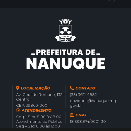
LOCALIZAÇÃO
CONTATO
Av. Geraldo Romano, 135 –
(33) 3621-4882
Centro
ouvidoria@nanuque.mg.
CEP: 39860-000
gov.br
ATENDIMENTO
CNPJ
Seg – Sex: 8:00 às 18:00
Atendimento ao Público
18.398.974/0001-30
Seg – Sex 8:00 às 12:00