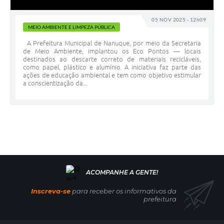
05 NOV 2025 - 12h09
MEIO AMBIENTE E LIMPEZA PÚBLICA
A Prefeitura Municipal de Nanuque, por meio da Secretaria
de Meio Ambiente, implantou os Eco Pontos — locais
destinados ao descarte correto de materiais recicláveis,
como papel, plástico e alumínio. A iniciativa faz parte das
ações de educação ambiental e tem como objetivo estimular
a conscientização da...
Inscreva-se
para receber os informativos da
prefeitura