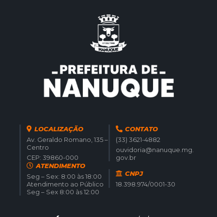
LOCALIZAÇÃO
CONTATO
Av. Geraldo Romano, 135 –
(33) 3621-4882
Centro
ouvidoria@nanuque.mg.
CEP: 39860-000
gov.br
ATENDIMENTO
CNPJ
Seg – Sex: 8:00 às 18:00
Atendimento ao Público
18.398.974/0001-30
Seg – Sex 8:00 às 12:00