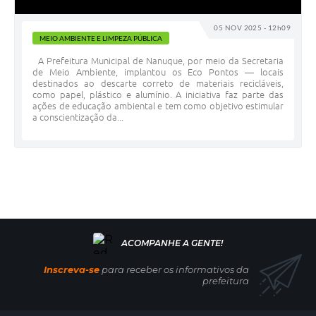
05 NOV 2025 - 12h09
MEIO AMBIENTE E LIMPEZA PÚBLICA
A Prefeitura Municipal de Nanuque, por meio da Secretaria
de Meio Ambiente, implantou os Eco Pontos — locais
destinados ao descarte correto de materiais recicláveis,
como papel, plástico e alumínio. A iniciativa faz parte das
ações de educação ambiental e tem como objetivo estimular
a conscientização da...
Inscreva-se
para receber os informativos da
prefeitura