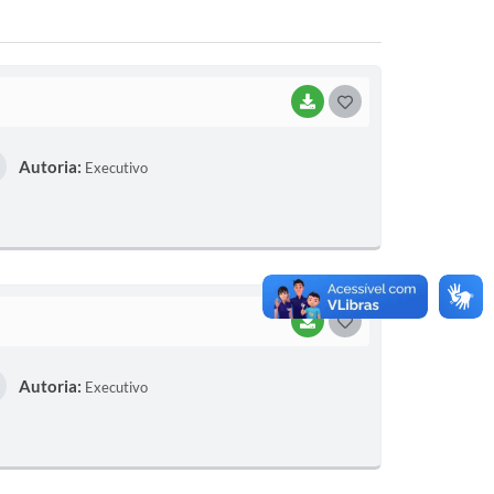
BAIXAR
G
O
Autoria:
Executivo
S
T
E
I
BAIXAR
G
O
Autoria:
Executivo
S
T
E
I