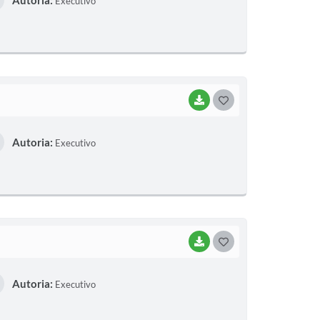
Executivo
S
T
E
I
BAIXAR
G
O
Autoria:
Executivo
S
T
E
I
BAIXAR
G
O
Autoria:
Executivo
S
T