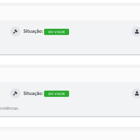
Situação:
EM VIGOR
.
Situação:
EM VIGOR
ovidências.