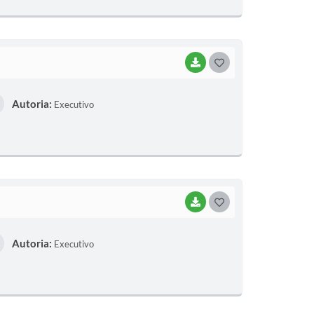
E
I
BAIXAR
G
O
Autoria:
Executivo
S
T
E
I
BAIXAR
G
O
Autoria:
Executivo
S
T
E
I