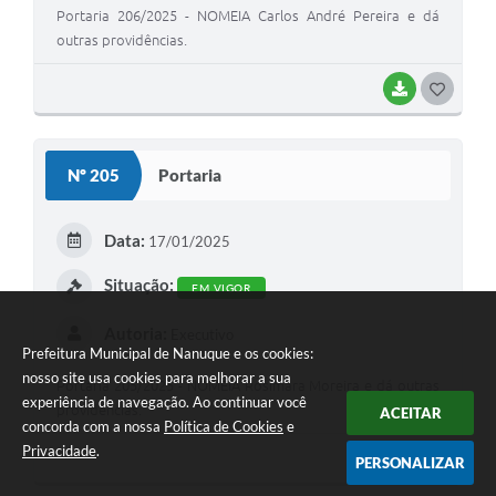
Portaria 206/2025 - NOMEIA Carlos André Pereira e dá
outras providências.
BAIXAR
G
O
S
Nº 205
Portaria
T
E
Data:
17/01/2025
I
Situação:
EM VIGOR
Autoria:
Executivo
Prefeitura Municipal de Nanuque e os cookies:
nosso site usa cookies para melhorar a sua
Portaria 205/2025 - NOMEIA Rosimara Moreira e dá outras
experiência de navegação. Ao continuar você
providências.
ACEITAR
concorda com a nossa
Política de Cookies
e
Privacidade
.
BAIXAR
G
PERSONALIZAR
O