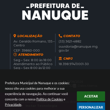
LOCALIZAÇÃO
CONTATO
Av. Geraldo Romano, 135 –
(33) 3621-4882
Centro
ouvidoria@nanuque.mg.
CEP: 39860-000
gov.br
ATENDIMENTO
CNPJ
Seg – Sex: 8:00 às 18:00
Atendimento ao Público
18.398.974/0001-30
Seg – Sex 8:00 às 12:00
Versão do Sistema:
3.5.3 - 19/06/2026
Prefeitura Municipal de Nanuque e os cookies:
Portal atualizado em:
06/08/2026 17:32
Dados Abertos
nosso site usa cookies para melhorar a sua
experiência de navegação. Ao continuar você
ACEITAR
concorda com a nossa
Política de Cookies
e
© Copyright Instar - 2006-2026. Todos os direitos
Privacidade
.
reservados -
Instar Tecnologia
PERSONALIZAR