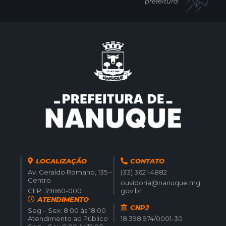
prefeitura
LOCALIZAÇÃO
CONTATO
Av. Geraldo Romano, 135 –
(33) 3621-4882
Centro
ouvidoria@nanuque.mg.
CEP: 39860-000
gov.br
ATENDIMENTO
CNPJ
Seg – Sex: 8:00 às 18:00
Atendimento ao Público
18.398.974/0001-30