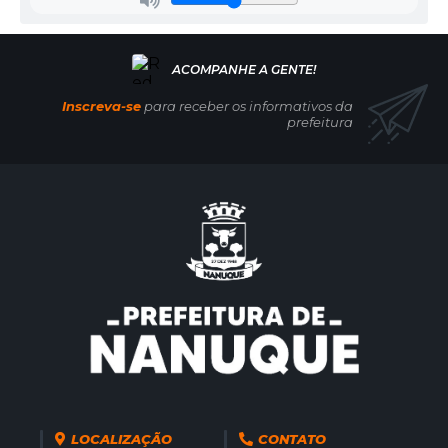
Mu
nici
pal
de
Edu
caçã
Inscreva-se
para receber os informativos da
o
prefeitura
Môni
ca
Cald
as de
Carv
alho
Olive
ira
LOCALIZAÇÃO
CONTATO