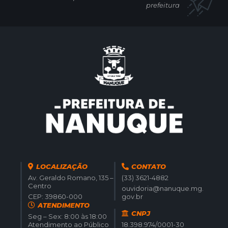
prefeitura
LOCALIZAÇÃO
CONTATO
Av. Geraldo Romano, 135 –
(33) 3621-4882
Centro
ouvidoria@nanuque.mg.
CEP: 39860-000
gov.br
ATENDIMENTO
CNPJ
Seg – Sex: 8:00 às 18:00
Atendimento ao Público
18.398.974/0001-30