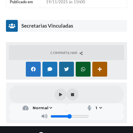
Publicado em
19/11/2025 às 15h00
Secretarias Vinculadas
COMPARTILHAR
Secr
etar
ia
Mu
nici
pal