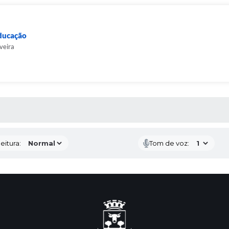
Educação
veira
 MÍDIAS
eitura:
Tom de voz: