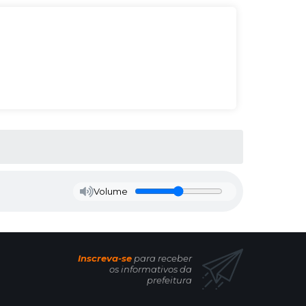
Volume
Inscreva-se
para receber
os informativos da
prefeitura