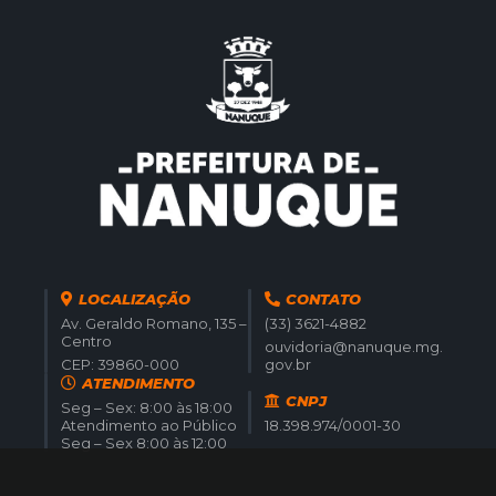
LOCALIZAÇÃO
CONTATO
Av. Geraldo Romano, 135 –
(33) 3621-4882
Centro
ouvidoria@nanuque.mg.
CEP: 39860-000
gov.br
ATENDIMENTO
CNPJ
Seg – Sex: 8:00 às 18:00
Atendimento ao Público
18.398.974/0001-30
Seg – Sex 8:00 às 12:00