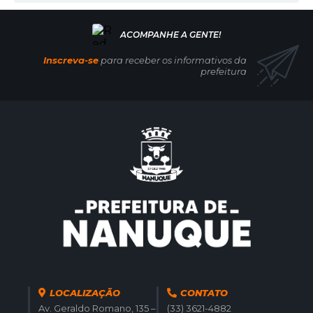
nici
pal
de
Edu
caçã
Inscreva-se
para receber os informativos da
o
prefeitura
Môni
ca
Cald
as de
Carv
alho
Olive
ira
LOCALIZAÇÃO
CONTATO
Av. Geraldo Romano, 135 –
(33) 3621-4882