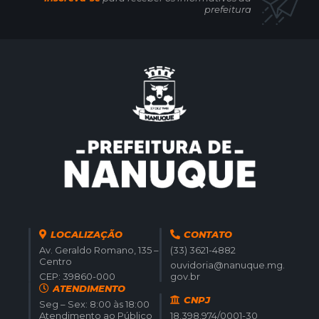
prefeitura
LOCALIZAÇÃO
CONTATO
Av. Geraldo Romano, 135 –
(33) 3621-4882
Centro
ouvidoria@nanuque.mg.
CEP: 39860-000
gov.br
ATENDIMENTO
CNPJ
Seg – Sex: 8:00 às 18:00
Atendimento ao Público
18.398.974/0001-30