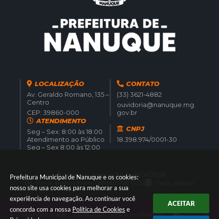
LOCALIZAÇÃO
CONTATO
Av. Geraldo Romano, 135 –
(33) 3621-4882
Centro
ouvidoria@nanuque.mg.
CEP: 39860-000
gov.br
ATENDIMENTO
CNPJ
Seg – Sex: 8:00 às 18:00
Atendimento ao Público
18.398.974/0001-30
Seg – Sex 8:00 às 12:00
Versão do Sistema:
3.5.3 - 19/06/2026
Prefeitura Municipal de Nanuque e os cookies:
Portal atualizado em:
06/08/2026 17:02
Dados Abertos
nosso site usa cookies para melhorar a sua
experiência de navegação. Ao continuar você
ACEITAR
concorda com a nossa
Política de Cookies
e
© Copyright Instar - 2006-2026. Todos os direitos