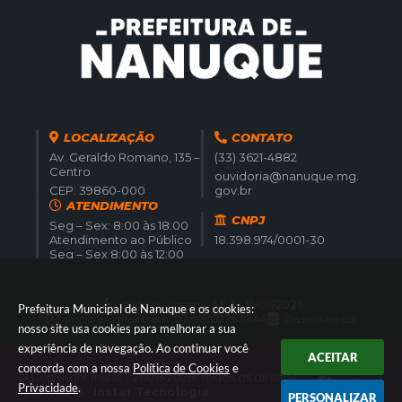
LOCALIZAÇÃO
CONTATO
Av. Geraldo Romano, 135 –
(33) 3621-4882
Centro
ouvidoria@nanuque.mg.
CEP: 39860-000
gov.br
ATENDIMENTO
CNPJ
Seg – Sex: 8:00 às 18:00
Atendimento ao Público
18.398.974/0001-30
Seg – Sex 8:00 às 12:00
Versão do Sistema:
3.5.3 - 19/06/2026
Prefeitura Municipal de Nanuque e os cookies:
Portal atualizado em:
07/08/2026 10:44
Dados Abertos
nosso site usa cookies para melhorar a sua
experiência de navegação. Ao continuar você
ACEITAR
concorda com a nossa
Política de Cookies
e
© Copyright Instar - 2006-2026. Todos os direitos
Privacidade
.
reservados -
Instar Tecnologia
PERSONALIZAR