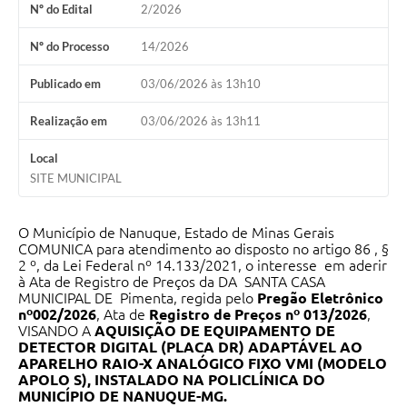
Nº do Edital
2/2026
Nº do Processo
14/2026
Publicado em
03/06/2026 às 13h10
Realização em
03/06/2026 às 13h11
Local
SITE MUNICIPAL
O Município de Nanuque, Estado de Minas Gerais
COMUNICA para atendimento ao disposto no artigo 86 , §
2 º, da Lei Federal nº 14.133/2021, o interesse em aderir
à Ata de Registro de Preços da DA SANTA CASA
MUNICIPAL DE Pimenta, regida pelo
Pregão Eletrônico
nº002/2026
, Ata de
Registro de Preços nº 013/2026
,
VISANDO A
AQUISIÇÃO DE EQUIPAMENTO DE
DETECTOR DIGITAL (PLACA DR) ADAPTÁVEL AO
APARELHO RAIO-X ANALÓGICO FIXO VMI (MODELO
APOLO S), INSTALADO NA POLICLÍNICA DO
MUNICÍPIO DE NANUQUE-MG.