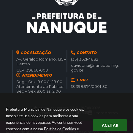
LOCALIZAÇÃO
CONTATO
Av. Geraldo Romano, 135 –
(33) 3621-4882
Centro
ouvidoria@nanuque.mg.
CEP: 39860-000
gov.br
ATENDIMENTO
CNPJ
Seg – Sex: 8:00 às 18:00
Atendimento ao Público
18.398.974/0001-30
Seg – Sex 8:00 às 12:00
Versão do Sistema:
3.5.3 - 19/06/2026
Prefeitura Municipal de Nanuque e os cookies:
Portal atualizado em:
07/08/2026 17:35
Dados Abertos
nosso site usa cookies para melhorar a sua
experiência de navegação. Ao continuar você
ACEITAR
concorda com a nossa
Política de Cookies
e
© Copyright Instar - 2006-2026. Todos os direitos