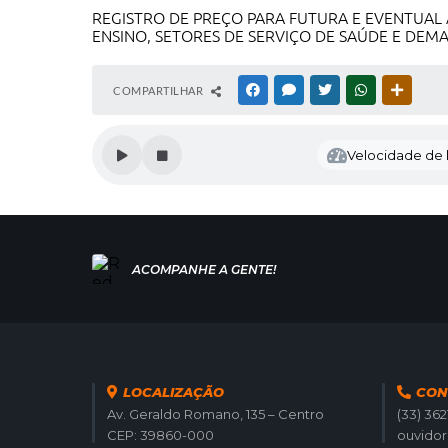
REGISTRO DE PREÇO PARA FUTURA E EVENTUAL 
ENSINO, SETORES DE SERVIÇO DE SAÚDE E DE
COMPARTILHAR
FACEBOOK
MESSENGER
TWITTER
WHATSAPP
OUTRAS
Velocidade de l
LOCALIZAÇÃO
CON
Av. Geraldo Romano, 135 – Centro
(33) 36
CEP: 39860-000
ouvido