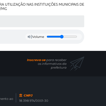
 UTILIZAÇÃO NAS INSTITUIÇÕES MUNICIPAIS DE
E/MG
Volume
Inscreva-se
para receber
os informativos da
prefeitura
CNPJ
imento ao
18.398.974/0001-30