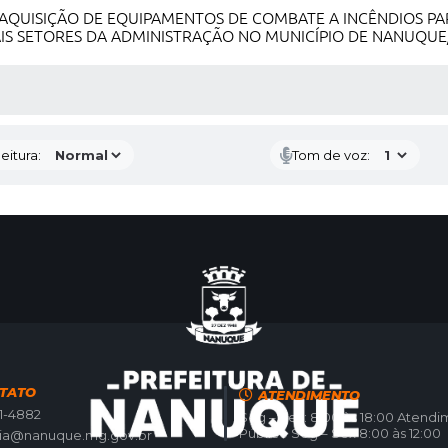
AQUISIÇÃO DE EQUIPAMENTOS DE COMBATE A INCÊNDIOS PARA
MAIS SETORES DA ADMINISTRAÇÃO NO MUNICÍPIO DE NANUQU
 MÍDIAS
eitura:
Tom de voz:
TATO
ATENDIMENTO
21-4882
Seg – Sex: 8:00 às 18:00 Atend
Público Seg – Sex 8:00 às 12:00
ria@nanuque.mg.gov.br