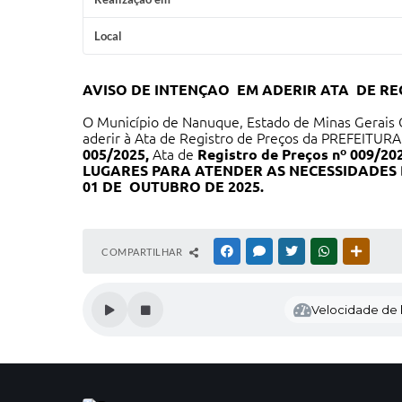
Local
AVISO DE INTENÇAO EM ADERIR ATA DE RE
O Município de Nanuque, Estado de Minas Gerais C
aderir à Ata de Registro de Preços da PREFEITU
005/2025,
Ata de
Registro de Preços nº 009/20
LUGARES PARA ATENDER AS NECESSIDADES 
01
DE
OUTUBRO
DE 202
5.
COMPARTILHAR
FACEBOOK
MESSENGER
TWITTER
WHATSAPP
OUTRAS
Velocidade de l