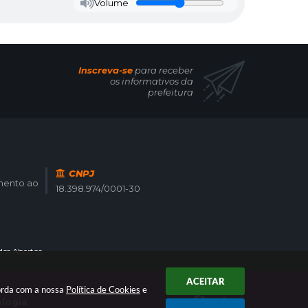
Volume
Inscreva-se
para receber
os informativos da
prefeitura
CNPJ
imento ao
18.398.974/0001-30
os Abertos
ACEITAR
corda com a nossa
Política de Cookies
e
ologia