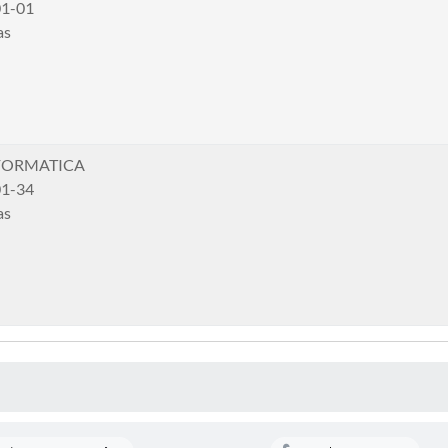
01-01
as
FORMATICA
01-34
as
 MÍDIAS