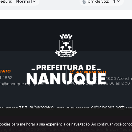
eitura:
Tom de voz:
TATO
ATENDIMENTO
21-4882
Seg – Sex: 8:00 às 18:00 Atend
Público Seg – Sex 8:00 às 12:00
ria@nanuque.mg.gov.br
 do Sistema:
3.5.3 - 19/06/2026
Portal atualizado em:
06/08/2026 11:00
Dad
 cookies para melhorar a sua experiência de navegação. Ao continuar você con
right Instar - 2006-2026. Todos os direitos reservados -
Instar Tecn