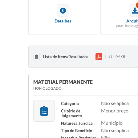
Detalhes
Arqui
(atas, homolog
Lista de Itens/Resultados
414,04 KB
MATERIAL PERMANENTE
HOMOLOGADO
Não se aplica
Categoria
Menor preço
Critério de
Julgamento
Município
Natureza Jurídica
Não se aplica
Tipo de Benefício
Não