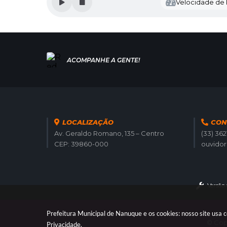
Velocidade de l
LOCALIZAÇÃO
CON
Av. Geraldo Romano, 135 – Centro
(33) 36
CEP: 39860-000
ouvido
Versão
Prefeitura Municipal de Nanuque e os cookies: nosso site usa
© Copy
Privacidade
.