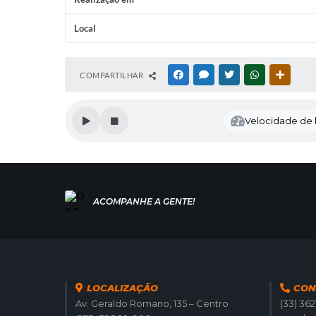
Local
COMPARTILHAR
FACEBOOK
MESSENGER
TWITTER
WHATSAPP
OUTRAS
Velocidade de l
LOCALIZAÇÃO
CON
Av. Geraldo Romano, 135 – Centro
(33) 36