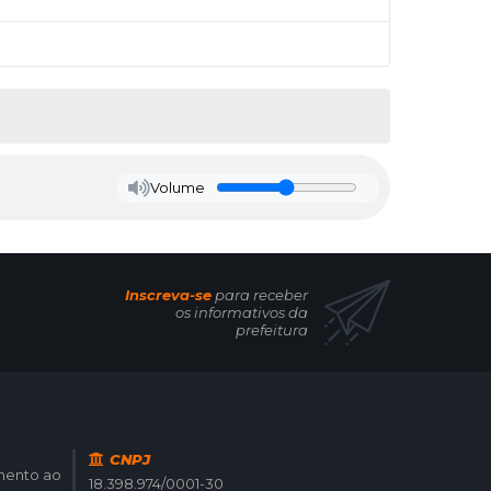
Volume
Inscreva-se
para receber
os informativos da
prefeitura
CNPJ
imento ao
18.398.974/0001-30