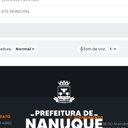
SITE MUNICIPAL
 MÍDIAS
eitura:
Tom de voz:
TATO
ATENDIMENTO
21-4882
Seg – Sex: 8:00 às 18:00 Atend