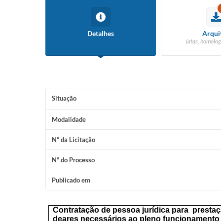
Detalhes
Arqui
(atas, homolog
Situação
Modalidade
Nº da Licitação
Nº do Processo
Publicado em
Contratação de pessoa jurídica para
presta
de
ares necessários ao pleno funcionamento