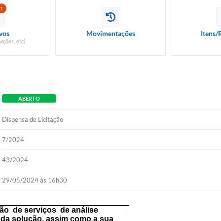
1
vos
Movimentações
Itens/
ações, etc)
ABERTO
Dispensa de Licitação
7/2024
43/2024
29/05/2024 às 16h30
ção
de serviços
de análise
 da solução, assim como a sua