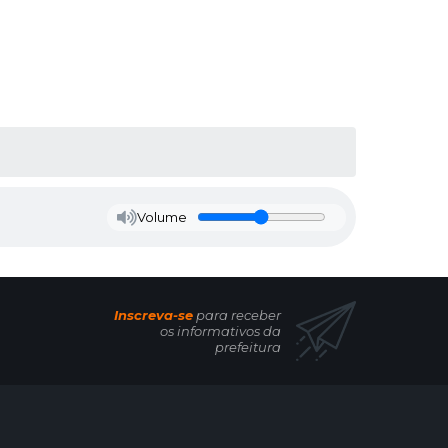
Volume
Inscreva-se
para receber
os informativos da
prefeitura