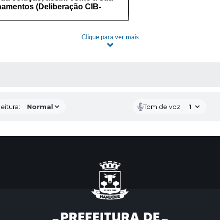
inamentos (Deliberação CIB-
Clique para ver mais
 MÍDIAS
eitura:
Tom de voz: