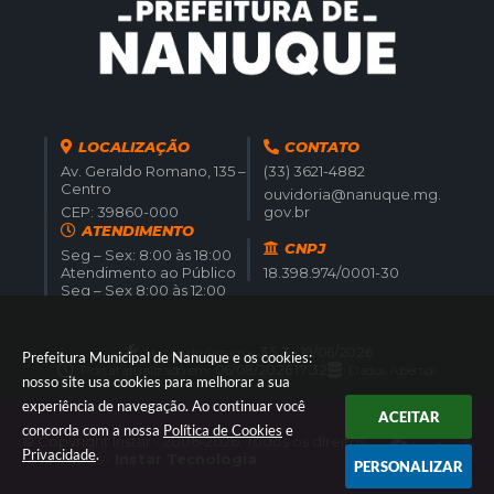
LOCALIZAÇÃO
CONTATO
Av. Geraldo Romano, 135 –
(33) 3621-4882
Centro
ouvidoria@nanuque.mg.
CEP: 39860-000
gov.br
ATENDIMENTO
CNPJ
Seg – Sex: 8:00 às 18:00
Atendimento ao Público
18.398.974/0001-30
Seg – Sex 8:00 às 12:00
Versão do Sistema:
3.5.3 - 19/06/2026
Prefeitura Municipal de Nanuque e os cookies:
Portal atualizado em:
06/08/2026 17:32
Dados Abertos
nosso site usa cookies para melhorar a sua
experiência de navegação. Ao continuar você
ACEITAR
concorda com a nossa
Política de Cookies
e
© Copyright Instar - 2006-2026. Todos os direitos
Privacidade
.
reservados -
Instar Tecnologia
PERSONALIZAR