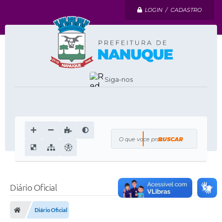
LOGIN / CADASTRO
Siga-nos
O que voce procura?
Diário Oficial
Diário Oficial