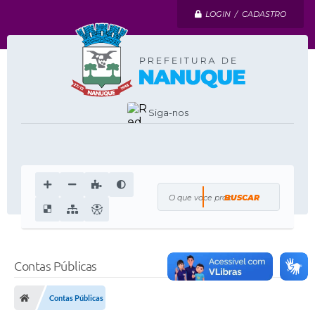
LOGIN / CADASTRO
Siga-nos
O que voce procura?
Contas Públicas
Contas Públicas