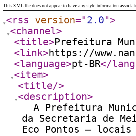
This XML file does not appear to have any style information associat
<rss
version
="
2.0
"
>
<channel
>
<title
>
Prefeitura Mun
<link
>
https://www.nan
<language
>
pt-BR
</lang
<item
>
<title
/>
<description
>
A Prefeitura Munic
da Secretaria de Me
Eco Pontos — locais