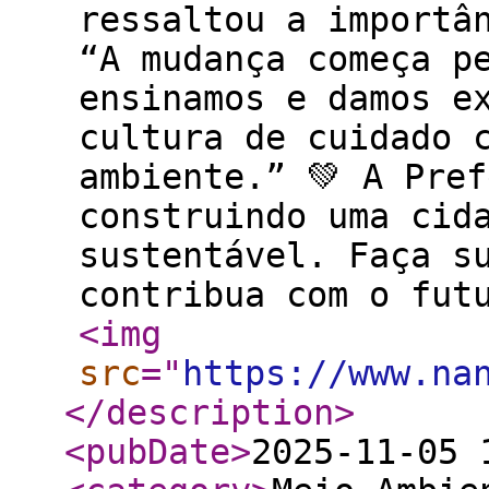
ressaltou a importâ
“A mudança começa p
ensinamos e damos e
cultura de cuidado 
ambiente.” 💚 A Pre
construindo uma cid
sustentável. Faça s
contribua com o futu
<img
src
="
https://www.na
</description
>
<pubDate
>
2025-11-05 