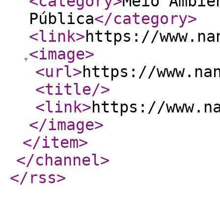
<category
>
Meio Ambie
Pública
</category
>
<link
>
https://www.na
<image
>
<url
>
https://www.na
<title
/>
<link
>
https://www.n
</image
>
</item
>
</channel
>
</rss
>