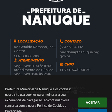
LOCALIZAÇÃO
CONTATO
Av. Geraldo Romano, 135 –
(33) 3621-4882
Centro
ouvidoria@nanuque.mg.
CEP: 39860-000
gov.br
ATENDIMENTO
CNPJ
Seg – Sex: 8:00 às 18:00
Atendimento ao Público
18.398.974/0001-30
Seg – Sex 8:00 às 12:00
Versão do Sistema:
3.5.3 - 19/06/2026
Prefeitura Municipal de Nanuque e os cookies:
Portal atualizado em:
06/08/2026 11:00
Dados Abertos
nosso site usa cookies para melhorar a sua
experiência de navegação. Ao continuar você
ACEITAR
concorda com a nossa
Política de Cookies
e
© Copyright Instar - 2006-2026. Todos os direitos
Privacidade
.