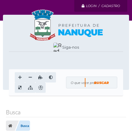
LOGIN / CADASTRO
Siga-nos
O que voce procura?
Busca
Busca