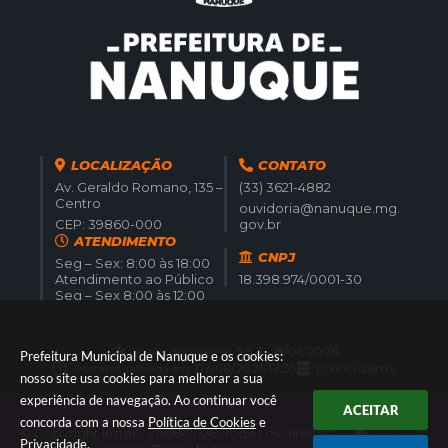
LOCALIZAÇÃO
CONTATO
Av. Geraldo Romano, 135 –
(33) 3621-4882
Centro
ouvidoria@nanuque.mg.
CEP: 39860-000
gov.br
ATENDIMENTO
CNPJ
Seg – Sex: 8:00 às 18:00
Atendimento ao Público
18.398.974/0001-30
Seg – Sex 8:00 às 12:00
Versão do Sistema:
3.5.3 - 19/06/2026
Prefeitura Municipal de Nanuque e os cookies:
Portal atualizado em:
07/08/2026 17:35
Dados Abertos
nosso site usa cookies para melhorar a sua
experiência de navegação. Ao continuar você
ACEITAR
concorda com a nossa
Política de Cookies
e
© Copyright Instar - 2006-2026. Todos os direitos
Privacidade
.