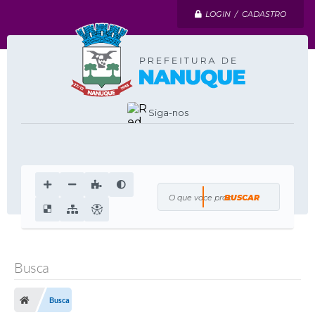
LOGIN / CADASTRO
Siga-nos
O que voce procura?
Busca
Busca