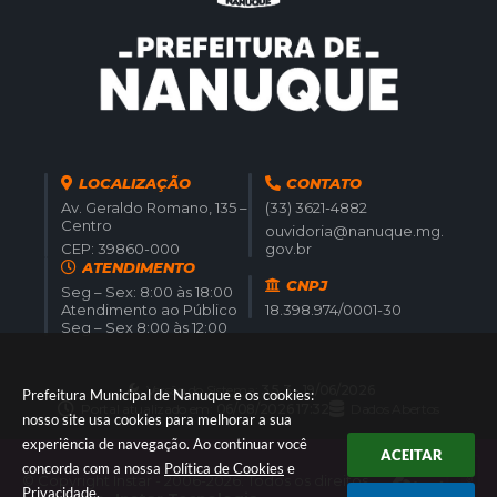
LOCALIZAÇÃO
CONTATO
Av. Geraldo Romano, 135 –
(33) 3621-4882
Centro
ouvidoria@nanuque.mg.
CEP: 39860-000
gov.br
ATENDIMENTO
CNPJ
Seg – Sex: 8:00 às 18:00
Atendimento ao Público
18.398.974/0001-30
Seg – Sex 8:00 às 12:00
Versão do Sistema:
3.5.3 - 19/06/2026
Prefeitura Municipal de Nanuque e os cookies:
Portal atualizado em:
06/08/2026 17:32
Dados Abertos
nosso site usa cookies para melhorar a sua
experiência de navegação. Ao continuar você
ACEITAR
concorda com a nossa
Política de Cookies
e
© Copyright Instar - 2006-2026. Todos os direitos
Privacidade
.