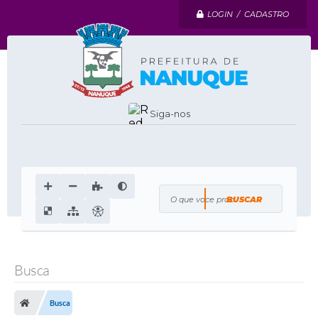
LOGIN / CADASTRO
Siga-nos
O que voce procura?
Busca
Busca